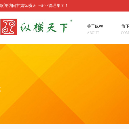
欢迎访问甘肃纵横天下企业管理集团！
关于纵横
旗
ABOUT
COM
E