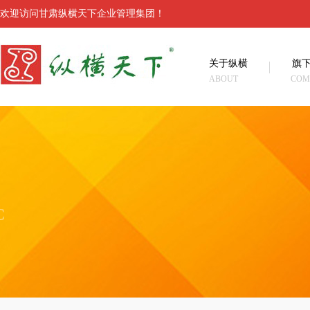
欢迎访问甘肃纵横天下企业管理集团！
关于纵横
旗
ABOUT
COM
C