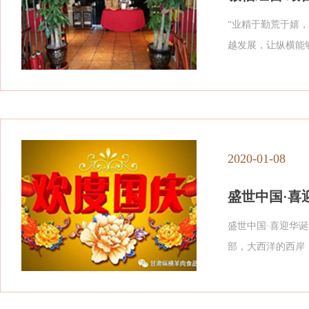
“业精于勤荒于嬉
越发展，让纵横能
2020-01-08
盛世中国·喜
盛世中国·喜迎华
部，大西洋的西岸