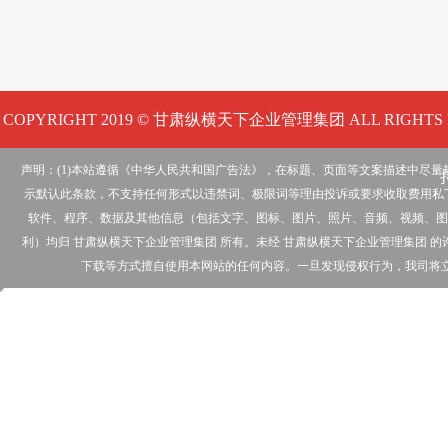
COPYRIGHT 2019 © 甘肃纵横天下企业管理集团 ALL RIGHTS 
声明：(1)本站遵循《中华人民共和国广告法》，在标题、页面等文案描述中尽
示默认此条款，不支持任何形式以违禁词、极限词等理由投诉或要求收取费用私下
软件、程序、数据及其他信息（包括文字、图标、图片、照片、音频、视频、图
利）均归 甘肃纵横天下企业管理集团 所有。未经 甘肃纵横天下企业管理集团
下载等方式擅自使用本网站的任何内容。一旦发现侵权行为，我司将立