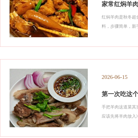
家常红焖羊
红焖羊肉是秋冬超
料，步骤简单，新
2026-06-15
第一次吃这
手把羊肉这道菜其
应该先将羊肉放入