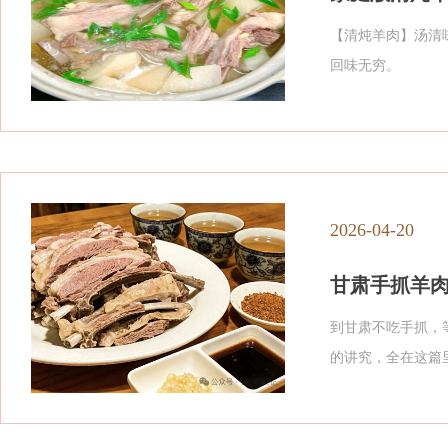
【清炖羊肉】汤清
回味无穷。
2026-04-20
甘肃手抓羊
到甘肃不吃手抓，
的讲究，全在这篇