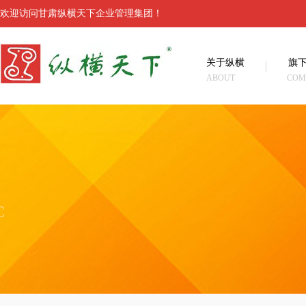
欢迎访问甘肃纵横天下企业管理集团！
关于纵横
旗
ABOUT
COM
C