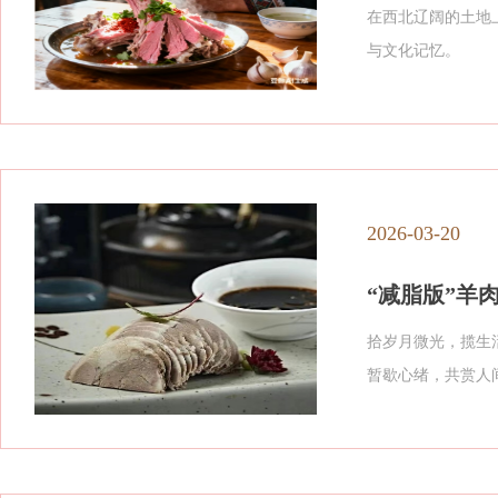
在西北辽阔的土地
与文化记忆。
2026-03-20
“减脂版”羊
拾岁月微光，揽生
暂歇心绪，共赏人