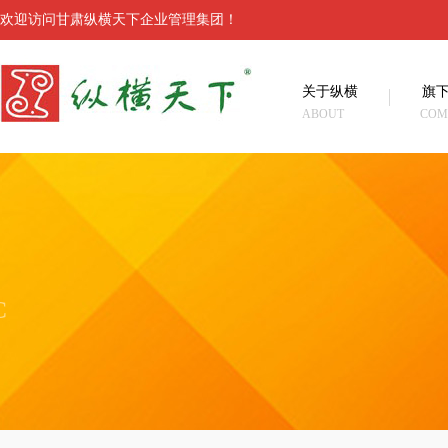
欢迎访问甘肃纵横天下企业管理集团！
关于纵横
旗
ABOUT
COM
C