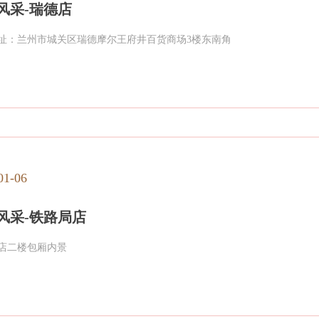
风采-瑞德店
址：兰州市城关区瑞德摩尔王府井百货商场3楼东南角
01-06
风采-铁路局店
店二楼包厢内景