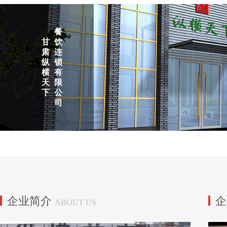
餐
甘
饮
肃
连
纵
锁
横
有
天
限
下
公
司
企业简介
ABOUT US