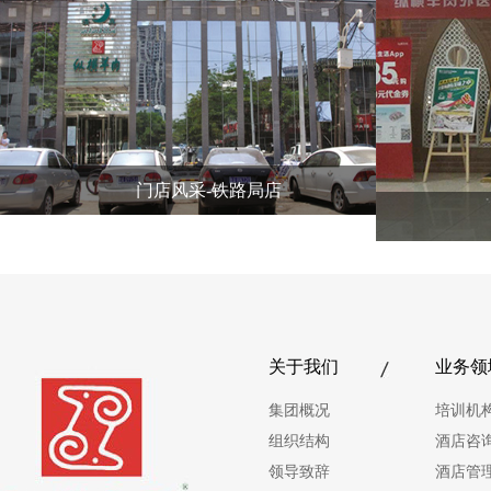
店风采-铁路局店
门店风
关于我们
业务领
集团概况
培训机
组织结构
酒店咨
领导致辞
酒店管